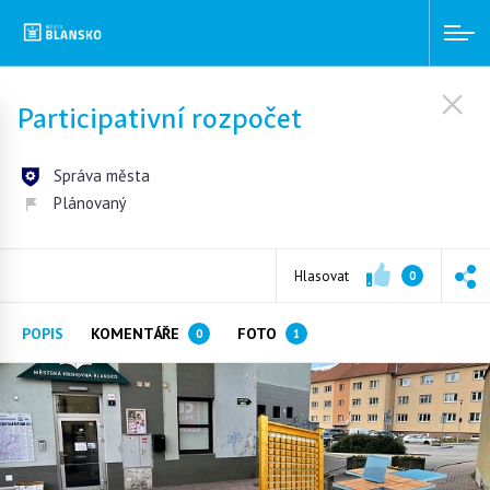
Participativní rozpočet
Správa města
Plánovaný
Hlasovat
0
POPIS
KOMENTÁŘE
FOTO
0
1